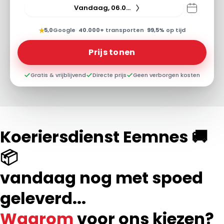
Vandaag, 06.08.26
★
5,0
Google
·
40.000+
transporten
·
99,5%
op tijd
Prijs tonen
Gratis & vrijblijvend
Directe prijs
Geen verborgen kosten
Koeriersdienst Eemnes 🚚
📦
vandaag nog met spoed
geleverd...
Waarom
voor ons kiezen?