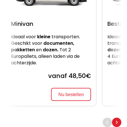
Minivan
Beste
Ideaal voor
kleine
transporten.
Ideaal v
Geschikt voor
documenten,
transpor
pakketten
en
dozen.
Tot 2
dozen
e
Europallets, alleen laden via de
4 Europal
achterzijde.
achterzi
vanaf 48,50€
Nu bestellen