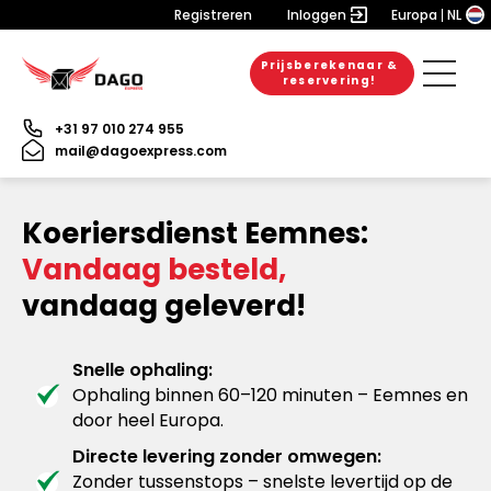
Registreren
Inloggen
Europa
NL
Prijsberekenaar &
reservering!
+31 97 010 274 955
mail@dagoexpress.com
Koeriersdienst Eemnes:
Vandaag besteld,
vandaag geleverd!
Snelle ophaling:
Ophaling binnen 60–120 minuten – Eemnes en
door heel Europa.
Directe levering zonder omwegen:
Zonder tussenstops – snelste levertijd op de