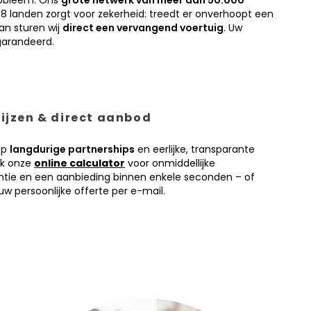
obleem. Ons
grote netwerk van meer dan 50.000
38 landen zorgt voor zekerheid: treedt er onverhoopt een
an sturen wij
direct een vervangend voertuig
. Uw
garandeerd.
prijzen & direct aanbod
op
langdurige partnerships
en eerlijke, transparante
ik onze
online calculator
voor onmiddellijke
antie en een aanbieding binnen enkele seconden – of
w persoonlijke offerte per e-mail.