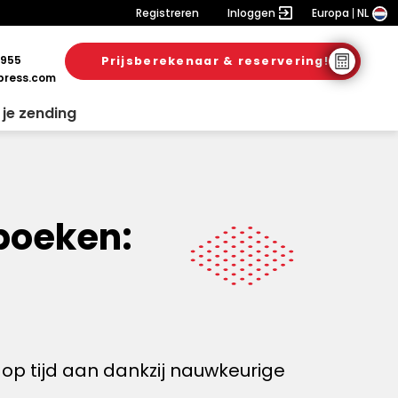
Registreren
Inloggen
Europa
NL
 955
Prijsberekenaar & reservering!
ress.com
 je zending
boeken:
op tijd aan dankzij nauwkeurige