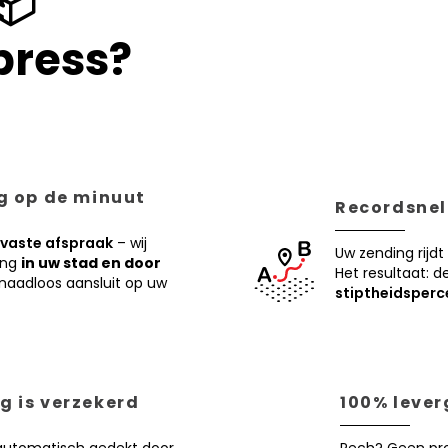
📦
press?
ng op de minuut
Recordsnell
vaste afspraak
– wij
Uw zending rijdt
ing
in uw stad en door
Het resultaat: d
ie naadloos aansluit op uw
stiptheidsperc
g is verzekerd
100% lever