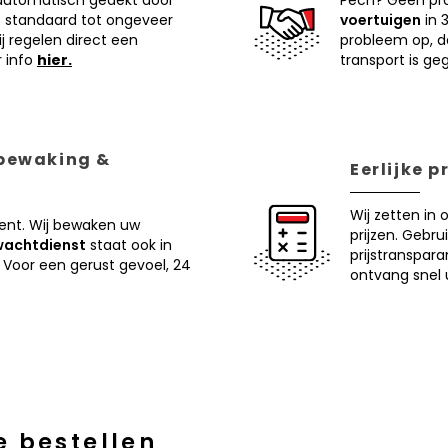
 automatisch gedekt door
Pech? Geen pr
 standaard tot ongeveer
voertuigen
in 
j regelen direct een
probleem op, d
r info
hier.
transport is ge
 bewaking &
Eerlijke 
Wij zetten in 
ent. Wij bewaken uw
prijzen. Gebru
wachtdienst
staat ook in
prijstranspar
 Voor een gerust gevoel, 24
ontvang snel u
e bestellen