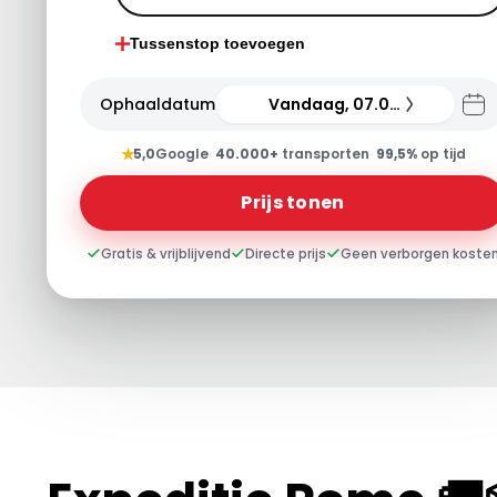
Tussenstop toevoegen
Ophaaldatum
Vandaag, 07.08.26
★
5,0
Google
·
40.000+
transporten
·
99,5%
op tijd
Prijs tonen
Gratis & vrijblijvend
Directe prijs
Geen verborgen koste