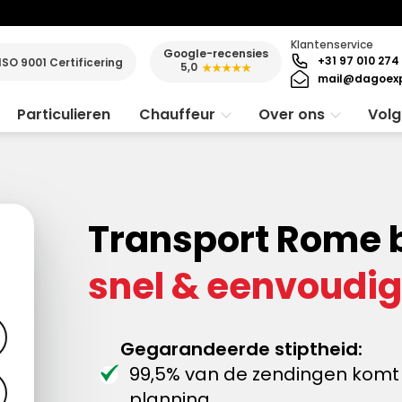
Klantenservice
Google-recensies
+31 97 010 274
ISO 9001 Certificering
5,0
★★★★★
mail@dagoexp
Particulieren
Chauffeur
Over ons
Volg
Transport Rome 
snel & eenvoudig
Gegarandeerde stiptheid:
99,5% van de zendingen komt 
planning.