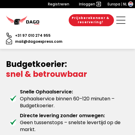
Registreren
Inloggen
Europa
NL
Prijsberekenaar &
reservering!
+31 97 010 274 955
mail@dagoexpress.com
Budgetkoerier:
snel & betrouwbaar
Snelle Ophaalservice:
Ophaalservice binnen 60–120 minuten –
Budgetkoerier.
Directe levering zonder omwegen:
Geen tussenstops – snelste levertijd op de
markt.