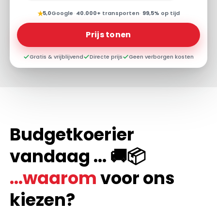
★
5,0
Google
·
40.000+
transporten
·
99,5%
op tijd
Prijs tonen
Gratis & vrijblijvend
Directe prijs
Geen verborgen kosten
Budgetkoerier
vandaag ... 🚚📦
...waarom
voor ons
kiezen?