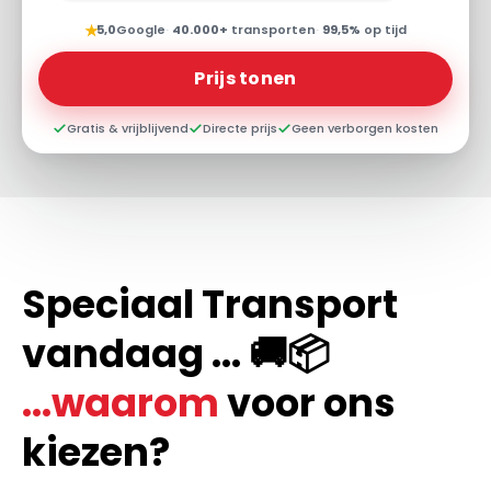
★
5,0
Google
·
40.000+
transporten
·
99,5%
op tijd
Prijs tonen
Gratis & vrijblijvend
Directe prijs
Geen verborgen kosten
Speciaal Transport
vandaag ... 🚚📦
...waarom
voor ons
kiezen?