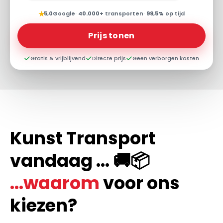
★
5,0
Google
·
40.000+
transporten
·
99,5%
op tijd
Prijs tonen
Gratis & vrijblijvend
Directe prijs
Geen verborgen kosten
Kunst Transport
vandaag ... 🚚📦
...waarom
voor ons
kiezen?