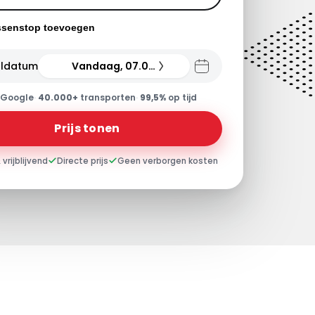
ssenstop toevoegen
ldatum
Vandaag, 07.08.26
Google
·
40.000+
transporten
·
99,5%
op tijd
Prijs tonen
 vrijblijvend
Directe prijs
Geen verborgen kosten