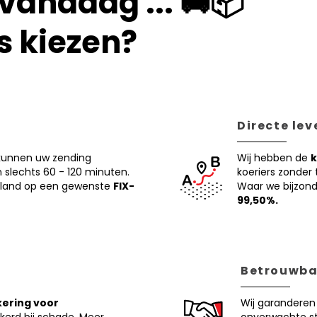
vandaag ... 🚚📦
s kiezen?
Directe lev
n kunnen uw zending
Wij hebben de
k
slechts 60 - 120 minuten.
koeriers zonder
pland op een gewenste
FIX-
Waar we bijzonde
99,50%.
Betrouwba
ering voor
Wij garanderen 