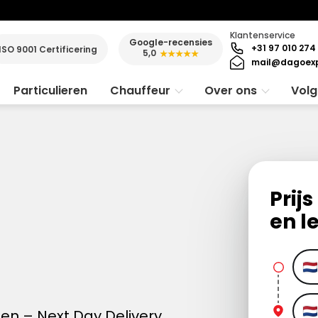
Klantenservice
Google-recensies
+31 97 010 274
ISO 9001 Certificering
5,0
★★★★★
mail@dagoexp
Particulieren
Chauffeur
Over ons
Volg
Prij
en l
n – Next Day Delivery.