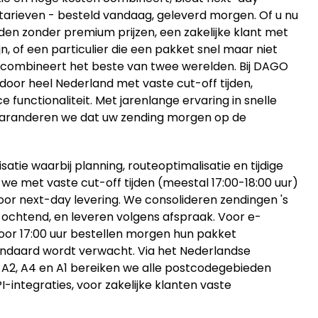
arieven - besteld vandaag, geleverd morgen. Of u nu
den zonder premium prijzen, een zakelijke klant met
, of een particulier die een pakket snel maar niet
y combineert het beste van twee werelden. Bij DAGO
oor heel Nederland met vaste cut-off tijden,
 functionaliteit. Met jarenlange ervaring in snelle
d garanderen we dat uw zending morgen op de
satie waarbij planning, routeoptimalisatie en tijdige
 we met vaste cut-off tijden (meestal 17:00-18:00 uur)
r next-day levering. We consolideren zendingen 's
 ochtend, en leveren volgens afspraak. Voor e-
oor 17:00 uur bestellen morgen hun pakket
andaard wordt verwacht. Via het Nederlandse
A2, A4 en A1 bereiken we alle postcodegebieden
-integraties, voor zakelijke klanten vaste