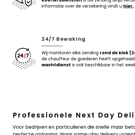
koeriersdiensten
is uw zending altijd verz
informatie over de verzekering vindt u
hier.
24/7 Bewaking
Wij monitoren elke zending
rond de klok (2
de chauffeur de goederen heeft opgehaald
wachtdienst
is ook beschikbaar in het we
Professionele Next Day Del
Voor bedrijven en particulieren die snelle maar beta
perfecte oplossing. Waar same-day delivery urgent