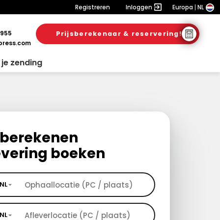
Registreren
Inloggen
Europa
NL
 955
Prijsberekenaar & reservering!
ress.com
 je zending
s berekenen
evering boeken
NL
NL