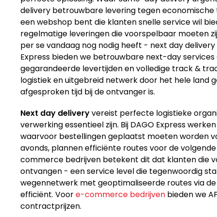
delivery betrouwbare levering tegen economische t
een webshop bent die klanten snelle service wil bie
regelmatige leveringen die voorspelbaar moeten zijn
per se vandaag nog nodig heeft - next day deliver
Express bieden we betrouwbare next-day services d
gegarandeerde levertijden en volledige track & trace
logistiek en uitgebreid netwerk door het hele lan
afgesproken tijd bij de ontvanger is.
Next day delivery
vereist perfecte logistieke organi
verwerking essentieel zijn. Bij DAGO Express werken
waarvoor bestellingen geplaatst moeten worden voo
avonds, plannen efficiënte routes voor de volgende
commerce bedrijven betekent dit dat klanten die v
ontvangen - een service level die tegenwoordig st
wegennetwerk met geoptimaliseerde routes via de 
efficiënt. Voor
e-commerce bedrijven
bieden we API
contractprijzen.