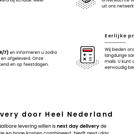
ekerd bij schade. Meer
onverwachte sto
uit ons netwer
Eerlijke p
Wij bieden on
4/7)
en informeren u zodra
langdurige s
 en afgeleverd. Onze
mails. U kunt 
ekend en op feestdagen.
eenvoudig b
ivery door Heel Nederland
albare levering willen is
next day delivery
de
ie en hoge kosten combineert, biedt next-day