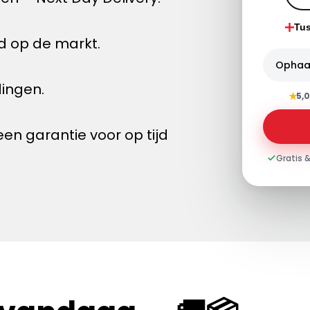
Tu
jd op de markt.
Ophaa
dingen.
★
5,0
n garantie voor op tijd
Gratis &