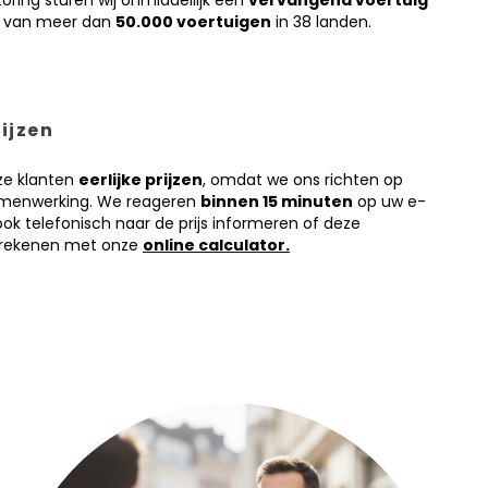
ring sturen wij onmiddellijk een
vervangend voertuig
k van meer dan
50.000 voertuigen
in 38 landen.
rijzen
ze klanten
eerlijke prijzen
, omdat we ons richten op
amenwerking. We reageren
binnen 15 minuten
op uw e-
ook telefonisch naar de prijs informeren of deze
erekenen met onze
online calculator.