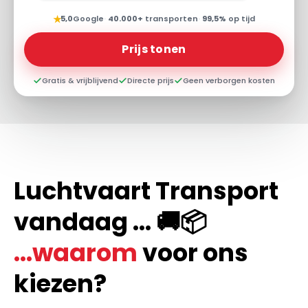
★
5,0
Google
·
40.000+
transporten
·
99,5%
op tijd
Prijs tonen
Gratis & vrijblijvend
Directe prijs
Geen verborgen kosten
Luchtvaart Transport
vandaag ... 🚚📦
...waarom
voor ons
kiezen?