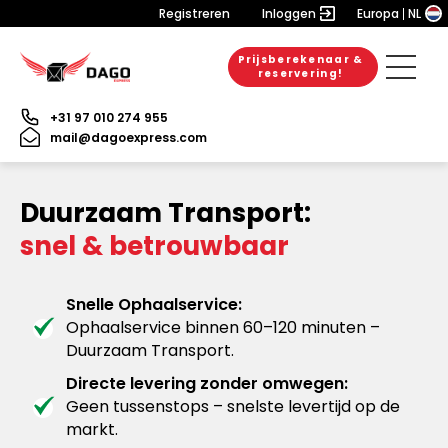
Registreren
Inloggen
Europa
NL
Prijsberekenaar &
reservering!
+31 97 010 274 955
mail@dagoexpress.com
Duurzaam Transport:
snel & betrouwbaar
Snelle Ophaalservice:
Ophaalservice binnen 60–120 minuten –
Duurzaam Transport.
Directe levering zonder omwegen:
Geen tussenstops – snelste levertijd op de
markt.