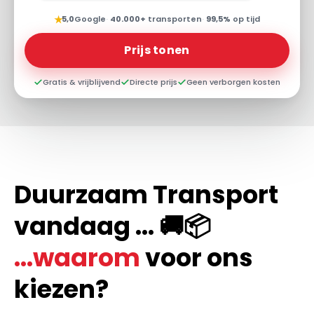
★
5,0
Google
·
40.000+
transporten
·
99,5%
op tijd
Prijs tonen
Gratis & vrijblijvend
Directe prijs
Geen verborgen kosten
Duurzaam Transport
vandaag ... 🚚📦
...waarom
voor ons
kiezen?