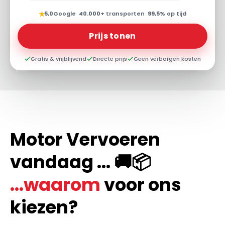
★
5,0
Google
·
40.000+
transporten
·
99,5%
op tijd
Prijs tonen
Gratis & vrijblijvend
Directe prijs
Geen verborgen kosten
Motor Vervoeren
vandaag ... 🚚📦
...waarom
voor ons
kiezen?