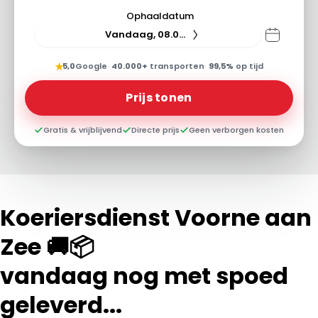
Ophaaldatum
Vandaag, 08.08.26
★
5,0
Google
·
40.000+
transporten
·
99,5%
op tijd
Prijs tonen
Gratis & vrijblijvend
Directe prijs
Geen verborgen kosten
Koeriersdienst Voorne aan
Zee 🚚📦
vandaag nog met spoed
geleverd...