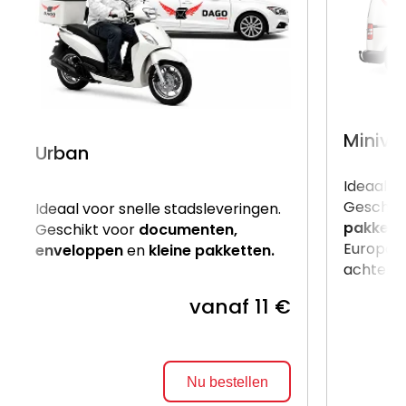
Miniva
Urban
Ideaal v
Geschik
Ideaal voor snelle stadsleveringen.
pakkett
Geschikt voor
documenten,
Europalle
enveloppen
en
kleine pakketten.
achterzij
vanaf 11 €
Nu bestellen