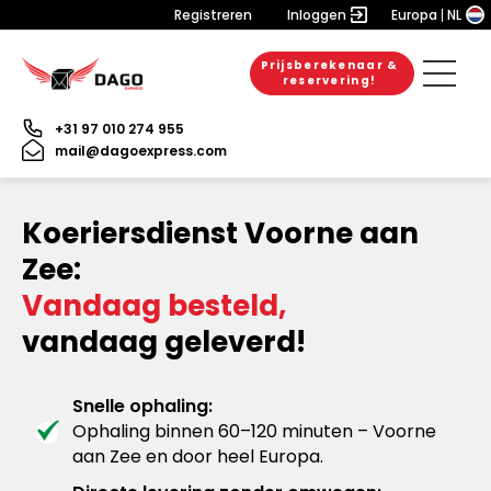
Registreren
Inloggen
Europa
NL
Prijsberekenaar &
reservering!
+31 97 010 274 955
mail@dagoexpress.com
Koeriersdienst Voorne aan
Zee:
Vandaag besteld,
vandaag geleverd!
Snelle ophaling:
Ophaling binnen 60–120 minuten – Voorne
aan Zee en door heel Europa.