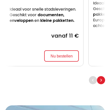
Ideaal v
Geschik
Ideaal voor snelle stadsleveringen.
pakkett
Geschikt voor
documenten,
Europalle
enveloppen
en
kleine pakketten.
achterzij
vanaf 11 €
Nu bestellen