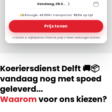
Vandaag, 08.08.26
★
5,0
Google
·
40.000+
transporten
·
99,5%
op tijd
Prijs tonen
Gratis & vrijblijvend
Directe prijs
Geen verborgen kosten
Koeriersdienst Delft 🚚📦
vandaag nog met spoed
geleverd...
Waarom
voor ons kiezen?