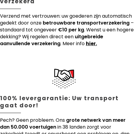
verzekerd
Verzend met vertrouwen: uw goederen zijn automatisch
gedekt door onze
betrouwbare transportverzekering
–
standaard tot ongeveer
€10 per kg
. Wenst u een hogere
dekking? Wij regelen direct een
uitgebreide
aanvullende verzekering
. Meer info
hier.
100% levergarantie: Uw transport
gaat door!
Pech? Geen probleem. Ons
grote netwerk van meer
dan 50.000 voertuigen
in 38 landen zorgt voor
zekerheid: treedt er onverhoopt een probleem op, dan