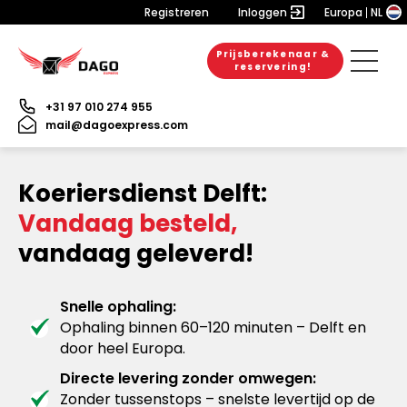
Registreren
Inloggen
Europa
NL
Prijsberekenaar &
reservering!
+31 97 010 274 955
mail@dagoexpress.com
Koeriersdienst Delft:
Vandaag besteld,
vandaag geleverd!
Snelle ophaling:
Ophaling binnen 60–120 minuten – Delft en
door heel Europa.
Directe levering zonder omwegen:
Zonder tussenstops – snelste levertijd op de