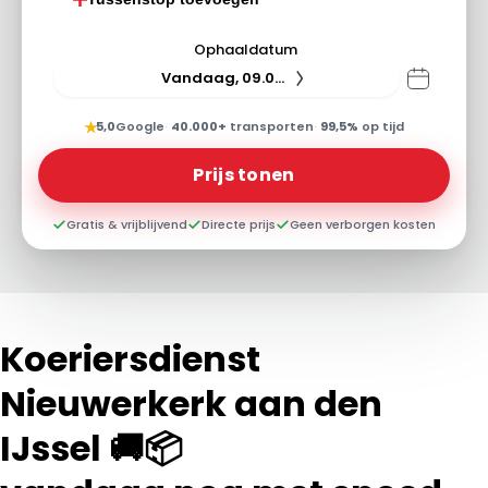
Ophaaldatum
Vandaag, 09.08.26
★
5,0
Google
·
40.000+
transporten
·
99,5%
op tijd
Prijs tonen
Gratis & vrijblijvend
Directe prijs
Geen verborgen kosten
Koeriersdienst
Nieuwerkerk aan den
IJssel 🚚📦