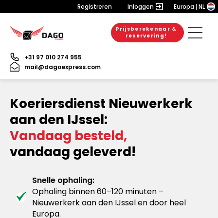
Registreren
Inloggen
Europa
NL
Prijsberekenaar &
reservering!
+31 97 010 274 955
mail@dagoexpress.com
Koeriersdienst Nieuwerkerk
aan den IJssel:
Vandaag besteld,
vandaag geleverd!
Snelle ophaling:
Ophaling binnen 60–120 minuten –
Nieuwerkerk aan den IJssel en door heel
Europa.