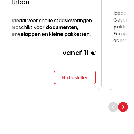
Urban
Ideaal v
Geschik
Ideaal voor snelle stadsleveringen.
pakkett
Geschikt voor
documenten,
Europalle
enveloppen
en
kleine pakketten.
achterzij
vanaf 11 €
Nu bestellen