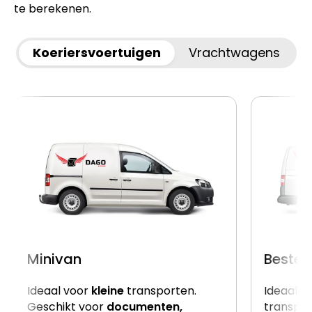
te berekenen.
Koeriersvoertuigen
Vrachtwagens
Minivan
Beste
Ideaal voor
kleine
transporten.
Ideaal v
Geschikt voor
documenten,
transpor