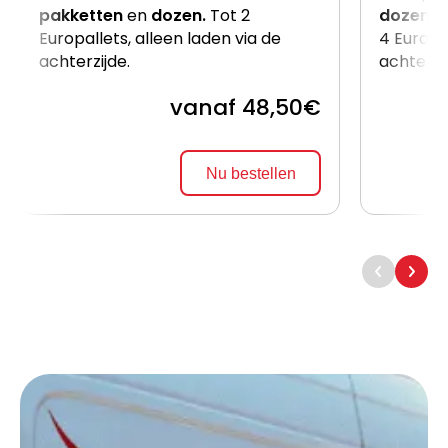
pakketten
en
dozen.
Tot 2
dozen
e
Europallets, alleen laden via de
4 Europal
achterzijde.
achterzi
vanaf 48,50€
Nu bestellen