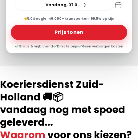
Vandaag, 07.08.26
★
5,0
Google
·
40.000+
transporten
·
99,5%
op tijd
Prijs tonen
Gratis & vrijblijvend
Directe prijs
Geen verborgen kosten
Koeriersdienst Zuid-
Holland 🚚📦
vandaag nog met spoed
geleverd...
Waarom
voor ons kiezen?