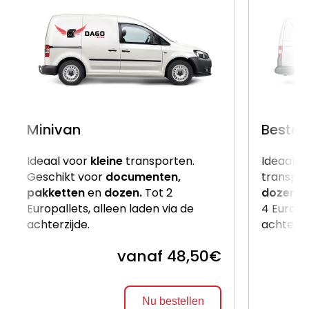
Minivan
Beste
Ideaal voor
kleine
transporten.
Ideaal v
Geschikt voor
documenten,
transpor
pakketten
en
dozen.
Tot 2
dozen
e
Europallets, alleen laden via de
4 Europal
achterzijde.
achterzi
vanaf 48,50€
Nu bestellen