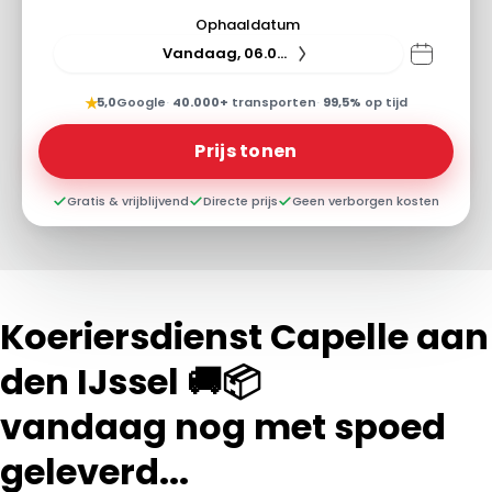
Ophaaldatum
Vandaag, 06.08.26
★
5,0
Google
·
40.000+
transporten
·
99,5%
op tijd
Prijs tonen
Gratis & vrijblijvend
Directe prijs
Geen verborgen kosten
Koeriersdienst Capelle aan
den IJssel 🚚📦
vandaag nog met spoed
geleverd...