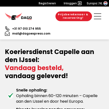
Registreren
Inloggen
Europa
NL
Prijsberekenaar &
reservering!
+31 97 010 274 955
mail@dagoexpress.com
Koeriersdienst Capelle aan
den IJssel:
Vandaag besteld,
vandaag geleverd!
Snelle ophaling:
Ophaling binnen 60–120 minuten – Capelle
aan den IJssel en door heel Europa.