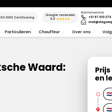
Klantenservice
Google-recensies
+31 97 010 274
ISO 9001 Certificering
5,0
★★★★★
mail@dagoexp
Particulieren
Chauffeur
Over ons
Volg
ksche Waard:
Prij
en l