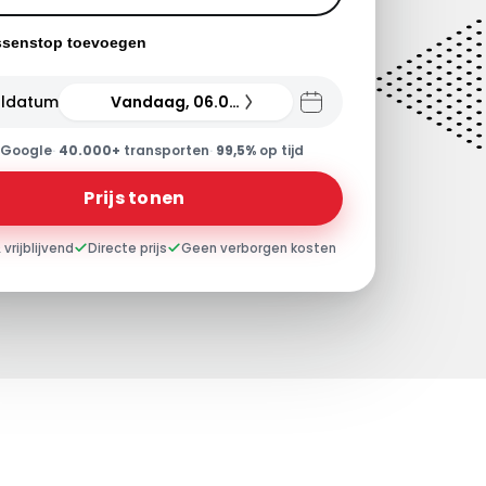
ssenstop toevoegen
ldatum
Vandaag, 06.08.26
Google
·
40.000+
transporten
·
99,5%
op tijd
Prijs tonen
 vrijblijvend
Directe prijs
Geen verborgen kosten