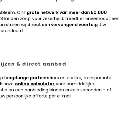
obleem. Ons
grote netwerk van meer dan 50.000
38 landen zorgt voor zekerheid: treedt er onverhoopt een
an sturen wij
direct een vervangend voertuig
. Uw
garandeerd.
prijzen & direct aanbod
op
langdurige partnerships
en eerlijke, transparante
ik onze
online calculator
voor onmiddellijke
antie en een aanbieding binnen enkele seconden – of
w persoonlijke offerte per e-mail.