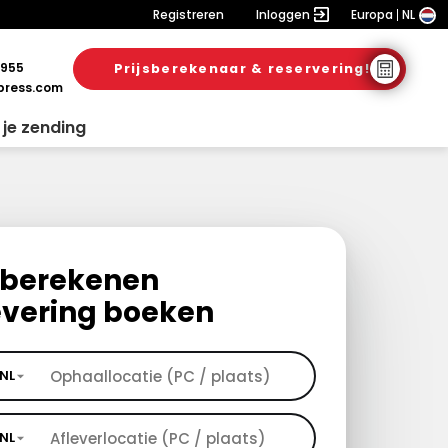
Registreren
Inloggen
Europa
NL
 955
Prijsberekenaar & reservering!
ress.com
 je zending
s berekenen
evering boeken
NL
NL