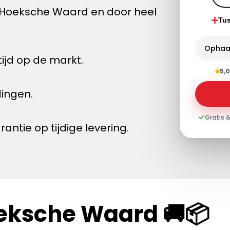
 Hoeksche Waard en door heel
Tu
Ophaa
ijd op de markt.
★
5,0
dingen.
Gratis &
tie op tijdige levering.
oeksche Waard 🚚📦