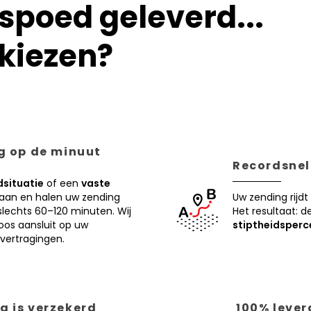
poed geleverd...
kiezen?
ng op de minuut
Recordsnell
situatie
of een
vaste
 aan en halen uw zending
Uw zending rijdt
lechts 60–120 minuten. Wij
Het resultaat: d
oos aansluit op uw
stiptheidsperc
vertragingen.
g is verzekerd
100% lever