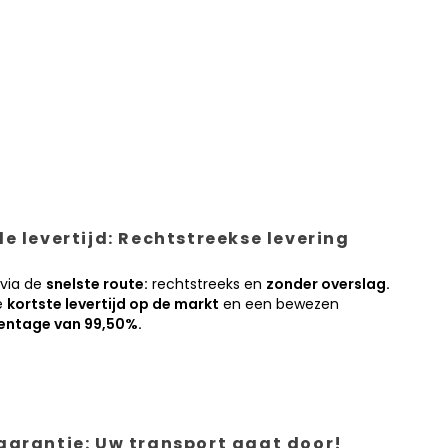
e levertijd: Rechtstreekse levering
 via de
snelste route:
rechtstreeks en
zonder overslag.
e
kortste levertijd op de markt
en een bewezen
entage van 99,50%.
garantie: Uw transport gaat door!