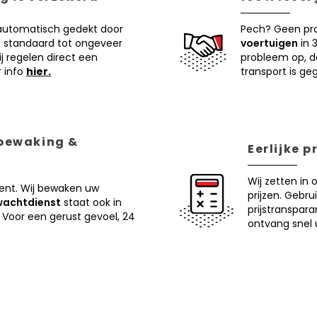
 automatisch gedekt door
Pech? Geen pr
 standaard tot ongeveer
voertuigen
in 
j regelen direct een
probleem op, d
r info
hier.
transport is ge
 bewaking &
Eerlijke 
Wij zetten in 
ent. Wij bewaken uw
prijzen. Gebru
wachtdienst
staat ook in
prijstranspar
 Voor een gerust gevoel, 24
ontvang snel u