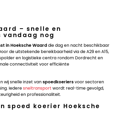
aard – snelle en
s vandaag nog
nst in Hoeksche Waard
die dag en nacht beschikbaar
Door de uitstekende bereikbaarheid via de A29 en A15,
laspolder en logistieke centra rondom Dordrecht en
e connectiviteit voor efficiënte
 wij snelle inzet van
spoedkoeriers
voor sectoren
sing. Iedere
sneltransport
wordt real-time gevolgd,
righeid en professionaliteit.
een spoed koerier Hoeksche