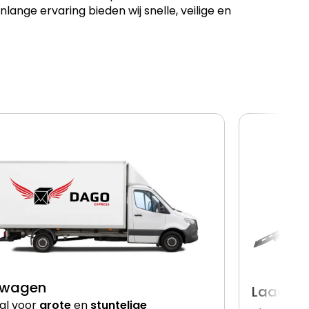
ge ervaring bieden wij snelle, veilige en
lwagen
Laadkle
al voor
grote
en
stuntelige