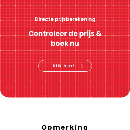
Directe prijsberekening
Controleer de prijs &
boek nu
Klik hier!
Opmerking