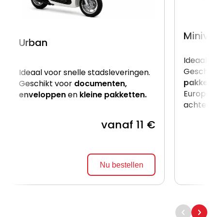
Miniva
Urban
Ideaal v
Geschik
Ideaal voor snelle stadsleveringen.
pakkett
Geschikt voor
documenten,
Europalle
enveloppen
en
kleine pakketten.
achterzij
vanaf 11 €
Nu bestellen