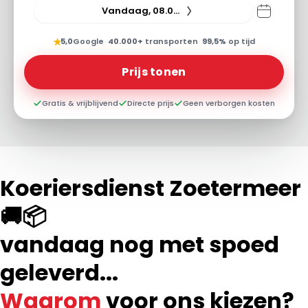
Vandaag, 08.08.26
★
5,0
Google
·
40.000+
transporten
·
99,5%
op tijd
Prijs tonen
Gratis & vrijblijvend
Directe prijs
Geen verborgen kosten
Koeriersdienst Zoetermeer
🚚📦
vandaag nog met spoed
geleverd...
Waarom
voor ons kiezen?