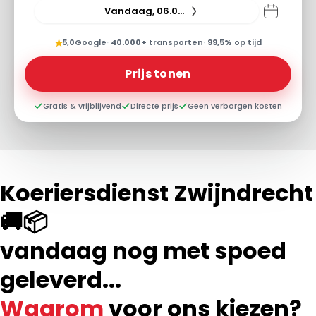
Vandaag, 06.08.26
★
5,0
Google
·
40.000+
transporten
·
99,5%
op tijd
Prijs tonen
Gratis & vrijblijvend
Directe prijs
Geen verborgen kosten
Koeriersdienst Zwijndrecht
🚚📦
vandaag nog met spoed
geleverd...
Waarom
voor ons kiezen?