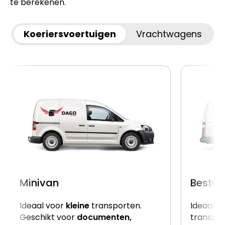
te berekenen.
Koeriersvoertuigen
Vrachtwagens
Minivan
Beste
Ideaal voor
kleine
transporten.
Ideaal v
Geschikt voor
documenten,
transpor