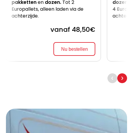
pakketten
en
dozen.
Tot 2
dozen
e
Europallets, alleen laden via de
4 Europal
achterzijde.
achterzi
vanaf 48,50€
Nu bestellen