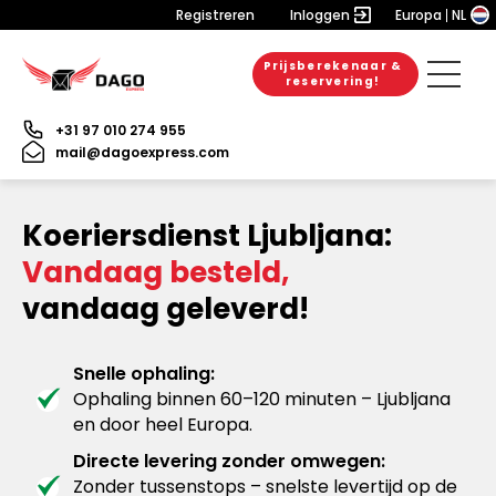
Registreren
Inloggen
Europa
NL
Prijsberekenaar &
reservering!
+31 97 010 274 955
mail@dagoexpress.com
Koeriersdienst Ljubljana:
Vandaag besteld,
vandaag geleverd!
Snelle ophaling:
Ophaling binnen 60–120 minuten – Ljubljana
en door heel Europa.
Directe levering zonder omwegen:
Zonder tussenstops – snelste levertijd op de