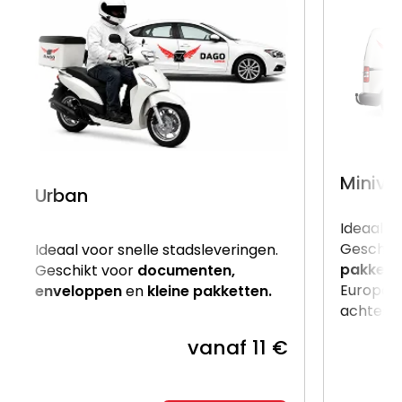
Miniva
Urban
Ideaal v
Geschik
Ideaal voor snelle stadsleveringen.
pakkett
Geschikt voor
documenten,
Europalle
enveloppen
en
kleine pakketten.
achterzij
vanaf 11 €