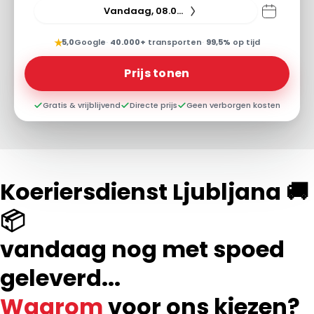
Vandaag, 08.08.26
★
5,0
Google
·
40.000+
transporten
·
99,5%
op tijd
Prijs tonen
Gratis & vrijblijvend
Directe prijs
Geen verborgen kosten
Koeriersdienst Ljubljana 🚚
📦
vandaag nog met spoed
geleverd...
Waarom
voor ons kiezen?