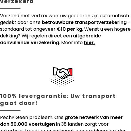
verzekerd
Verzend met vertrouwen: uw goederen zijn automatisch
gedekt door onze
betrouwbare transportverzekering
–
standaard tot ongeveer
€10 per kg
. Wenst u een hogere
dekking? Wij regelen direct een
uitgebreide
aanvullende verzekering
. Meer info
hier.
100% levergarantie: Uw transport
gaat door!
Pech? Geen probleem. Ons
grote netwerk van meer
dan 50.000 voertuigen
in 38 landen zorgt voor
zekerheid: treedt er onverhoopt een probleem op, dan