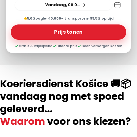
Vandaag, 06.08.26
★
5,0
Google
·
40.000+
transporten
·
99,5%
op tijd
Prijs tonen
Gratis & vrijblijvend
Directe prijs
Geen verborgen kosten
Koeriersdienst Košice 🚚📦
vandaag nog met spoed
geleverd...
Waarom
voor ons kiezen?