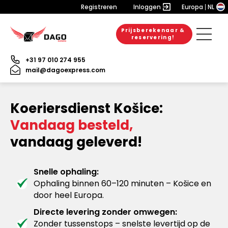
Registreren
Inloggen
Europa
NL
Prijsberekenaar &
reservering!
+31 97 010 274 955
mail@dagoexpress.com
Koeriersdienst Košice:
Vandaag besteld,
vandaag geleverd!
Snelle ophaling:
Ophaling binnen 60–120 minuten – Košice en
door heel Europa.
Directe levering zonder omwegen:
Zonder tussenstops – snelste levertijd op de