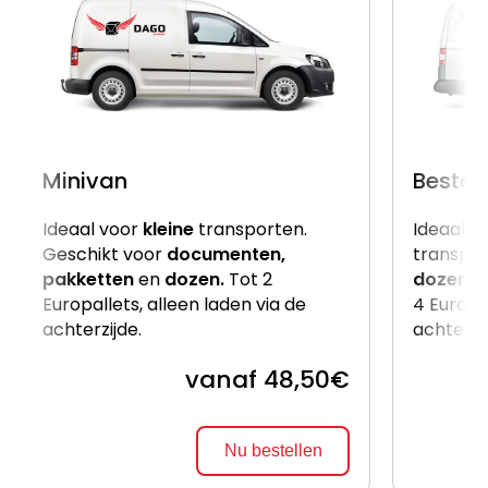
Minivan
Beste
Ideaal voor
kleine
transporten.
Ideaal v
Geschikt voor
documenten,
transpor
pakketten
en
dozen.
Tot 2
dozen
e
Europallets, alleen laden via de
4 Europal
achterzijde.
achterzi
vanaf 48,50€
Nu bestellen