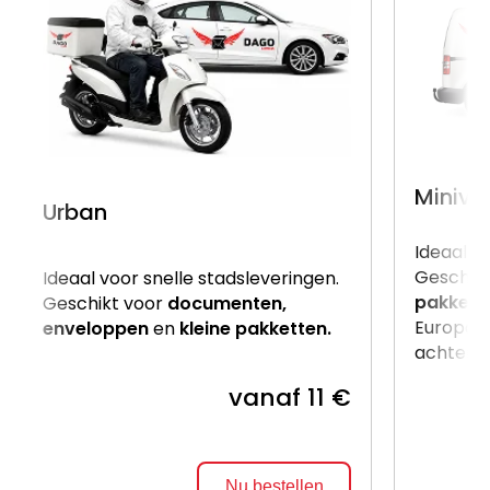
Miniva
Urban
Ideaal v
Geschik
Ideaal voor snelle stadsleveringen.
pakkett
Geschikt voor
documenten,
Europalle
enveloppen
en
kleine pakketten.
achterzij
vanaf 11 €
Nu bestellen