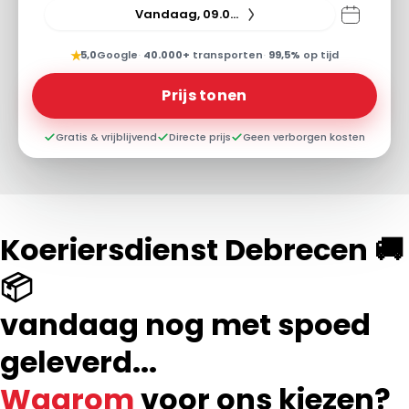
Vandaag, 09.08.26
★
5,0
Google
·
40.000+
transporten
·
99,5%
op tijd
Prijs tonen
Gratis & vrijblijvend
Directe prijs
Geen verborgen kosten
Koeriersdienst Debrecen 🚚
📦
vandaag nog met spoed
geleverd...
Waarom
voor ons kiezen?