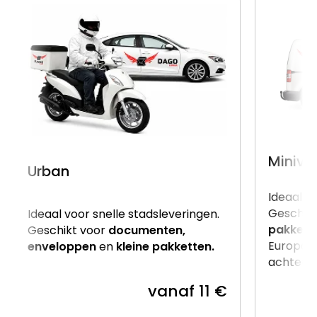
Miniva
Urban
Ideaal v
Geschik
Ideaal voor snelle stadsleveringen.
pakkett
Geschikt voor
documenten,
Europalle
enveloppen
en
kleine pakketten.
achterzij
vanaf 11 €