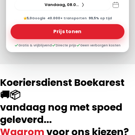
Vandaag, 08.08.26
★
5,0
Google
·
40.000+
transporten
·
99,5%
op tijd
Prijs tonen
Gratis & vrijblijvend
Directe prijs
Geen verborgen kosten
Koeriersdienst Boekarest
🚚📦
vandaag nog met spoed
geleverd...
Waarom
voor ons kiezen?