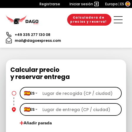
Registrarse
Iniciar sesión
Europa
ES
Calculadora de
precios y reserva!
+49 335 277 130 08
mail@dagoexpress.com
Calcular precio
y reservar entrega
ES
ES
Añadir parada