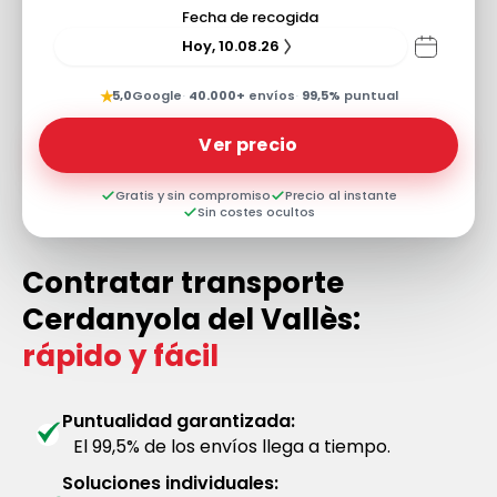
Fecha de recogida
Hoy, 10.08.26
★
5,0
Google
·
40.000+
envíos
·
99,5%
puntual
Ver precio
Gratis y sin compromiso
Precio al instante
Sin costes ocultos
Contratar transporte
Cerdanyola del Vallès:
rápido y fácil
Puntualidad garantizada:
El 99,5% de los envíos llega a tiempo.
Soluciones individuales: