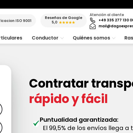
Atención al cliente
Reseñas de Google
+49 335 277 130 0
ficacion ISO 9001
5,0
★★★★★
mail@dagoexpre
ticulares
Conductor
Quiénes somos
Ras
Contratar transp
rápido y fácil
Puntualidad garantizada:
El 99,5% de los envíos llega a