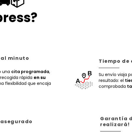
🚚📦
ress?
 al minuto
Tiempo de 
 una
cita programada
,
Su envío viaja p
recogida rápida
en su
resultado: el
ti
a flexibilidad que encaja
comprobada
ta
Garantía d
á asegurado
realizará!