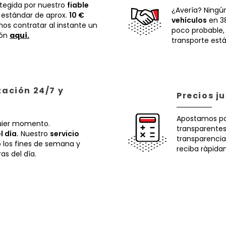
otegida por nuestro
fiable
¿Avería? Ningú
 estándar de aprox.
10 €
vehículos
en 38
os contratar al instante un
poco probable
ión
aquí.
transporte está
zación 24/7 y
Precios j
Apostamos p
uier momento.
transparentes.
l día.
Nuestro
servicio
transparencia
o los fines de semana y
reciba rápida
ras del día.