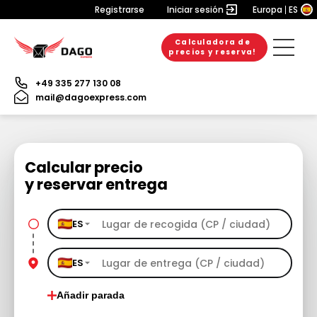
Registrarse
Iniciar sesión
Europa
ES
Calculadora de
precios y reserva!
+49 335 277 130 08
mail@dagoexpress.com
Calcular precio
y reservar entrega
ES
ES
Añadir parada