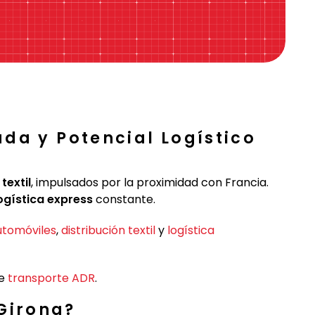
ada y Potencial Logístico
y
textil
, impulsados por la proximidad con Francia.
ogística express
constante.
utomóviles
,
distribución textil
y
logística
te
transporte ADR
.
Girona?