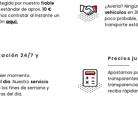
otegida por nuestro
fiable
¿Avería? Ningú
 estándar de aprox.
10 €
vehículos
en 38
os contratar al instante un
poco probable
ión
aquí.
transporte está
zación 24/7 y
Precios j
Apostamos p
uier momento.
transparentes.
l día.
Nuestro
servicio
transparencia
o los fines de semana y
reciba rápida
ras del día.