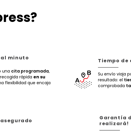
ress?
 al minuto
Tiempo de 
 una
cita programada
,
Su envío viaja p
recogida rápida
en su
resultado: el
ti
a flexibilidad que encaja
comprobada
ta
Garantía d
á asegurado
realizará!