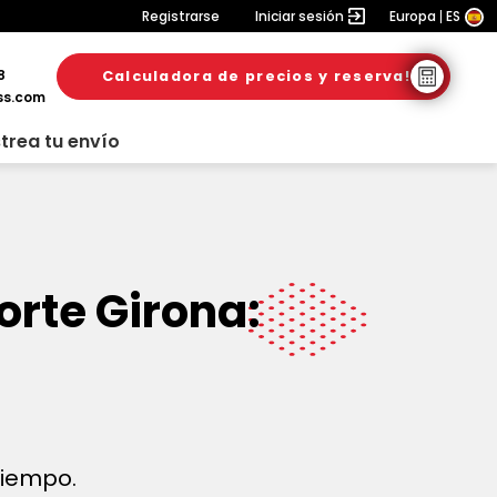
Registrarse
Iniciar sesión
Europa
ES
8
Calculadora de precios y reserva!
ss.com
trea tu envío
orte Girona:
 tiempo.