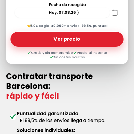
Fecha de recogida
Hoy, 07.08.26
★
5,0
Google
·
40.000+
envíos
·
99,5%
puntual
Ver precio
Gratis y sin compromiso
Precio al instante
Sin costes ocultos
Contratar transporte
Barcelona:
rápido y fácil
Puntualidad garantizada:
El 99,5% de los envíos llega a tiempo.
Soluciones individuales: