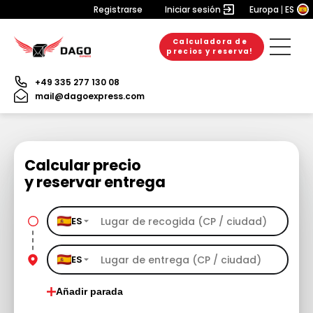
Registrarse
Iniciar sesión
Europa
ES
Calculadora de
precios y reserva!
+49 335 277 130 08
mail@dagoexpress.com
Calcular precio
y reservar entrega
ES
ES
Añadir parada