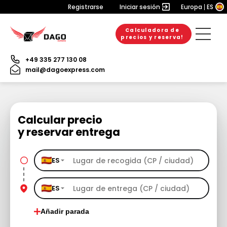
Registrarse
Iniciar sesión
Europa
ES
Calculadora de
precios y reserva!
+49 335 277 130 08
mail@dagoexpress.com
Calcular precio
y reservar entrega
ES
ES
Añadir parada