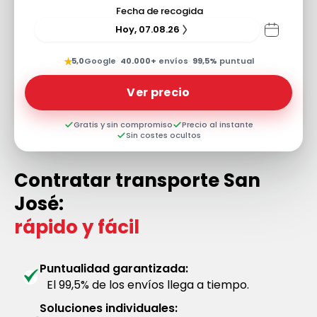
Fecha de recogida
Hoy, 07.08.26
★
5,0
Google
·
40.000+
envíos
·
99,5%
puntual
Ver precio
Gratis y sin compromiso
Precio al instante
Sin costes ocultos
Contratar transporte San
José:
rápido y fácil
Puntualidad garantizada:
El 99,5% de los envíos llega a tiempo.
Soluciones individuales: