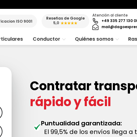
Atención al cliente
Reseñas de Google
+49 335 277 130 0
ficacion ISO 9001
5,0
★★★★★
mail@dagoexpre
ticulares
Conductor
Quiénes somos
Ras
Contratar transp
rápido y fácil
Puntualidad garantizada:
El 99,5% de los envíos llega a