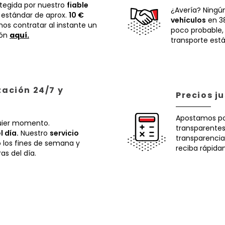
otegida por nuestro
fiable
¿Avería? Ningú
 estándar de aprox.
10 €
vehículos
en 38
os contratar al instante un
poco probable
ión
aquí.
transporte está
zación 24/7 y
Precios j
Apostamos p
uier momento.
transparentes.
l día.
Nuestro
servicio
transparencia
o los fines de semana y
reciba rápida
ras del día.