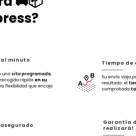
a 🚚📦
ress?
 al minuto
Tiempo de 
 una
cita programada
,
Su envío viaja p
recogida rápida
en su
resultado: el
ti
a flexibilidad que encaja
comprobada
ta
Garantía d
á asegurado
realizará!