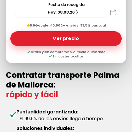
Fecha de recogida
Hoy, 08.08.26
★
5,0
Google
·
40.000+
envíos
·
99,5%
puntual
Ver precio
Gratis y sin compromiso
Precio al instante
Sin costes ocultos
Contratar transporte Palma
de Mallorca:
rápido y fácil
Puntualidad garantizada:
El 99,5% de los envíos llega a tiempo.
Soluciones individuales: