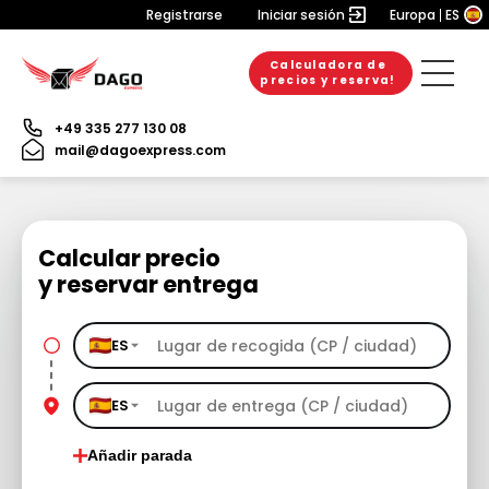
Registrarse
Iniciar sesión
Europa
ES
Calculadora de
precios y reserva!
+49 335 277 130 08
mail@dagoexpress.com
Calcular precio
y reservar entrega
ES
ES
Añadir parada