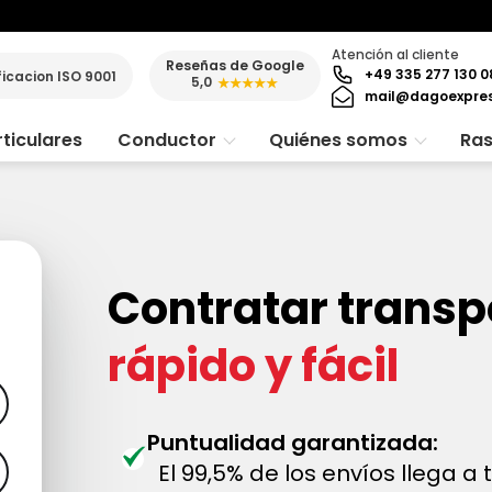
Atención al cliente
Reseñas de Google
+49 335 277 130 0
ficacion ISO 9001
5,0
★★★★★
mail@dagoexpre
ticulares
Conductor
Quiénes somos
Ras
Contratar transp
rápido y fácil
Puntualidad garantizada:
El 99,5% de los envíos llega a