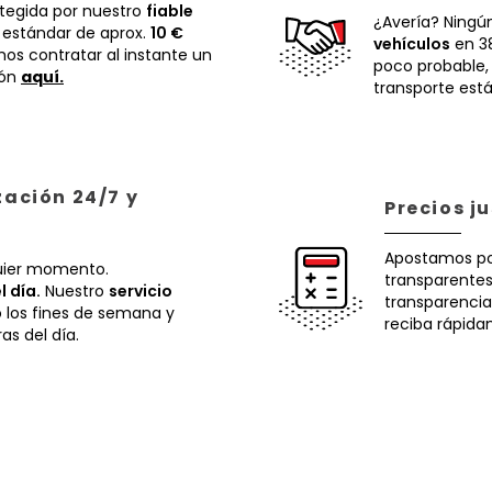
otegida por nuestro
fiable
¿Avería? Ningú
 estándar de aprox.
10 €
vehículos
en 38
os contratar al instante un
poco probable
ión
aquí.
transporte está
zación 24/7 y
Precios j
Apostamos p
uier momento.
transparentes.
l día.
Nuestro
servicio
transparencia
o los fines de semana y
reciba rápida
ras del día.