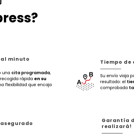

ress?
 al minuto
Tiempo de 
 una
cita programada
,
Su envío viaja p
recogida rápida
en su
resultado: el
ti
a flexibilidad que encaja
comprobada
ta
Garantía d
á asegurado
realizará!