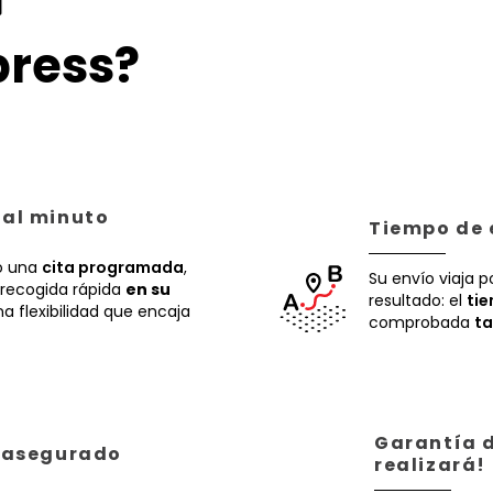

ress?
 al minuto
Tiempo de 
 una
cita programada
,
Su envío viaja p
recogida rápida
en su
resultado: el
ti
a flexibilidad que encaja
comprobada
ta
Garantía d
á asegurado
realizará!