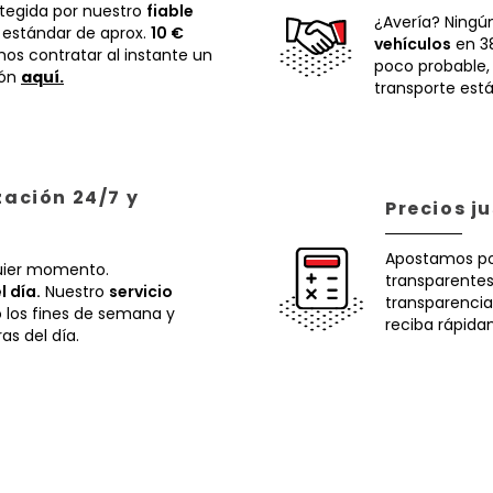
otegida por nuestro
fiable
¿Avería? Ningú
 estándar de aprox.
10 €
vehículos
en 38
os contratar al instante un
poco probable
ión
aquí.
transporte está
zación 24/7 y
Precios j
Apostamos p
uier momento.
transparentes.
l día.
Nuestro
servicio
transparencia
o los fines de semana y
reciba rápida
ras del día.