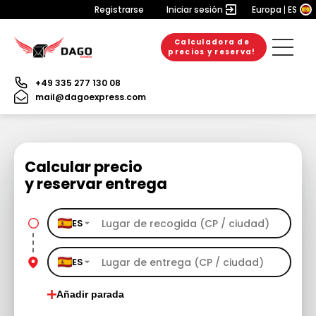
Registrarse
Iniciar sesión
Europa
ES
Calculadora de
precios y reserva!
+49 335 277 130 08
mail@dagoexpress.com
Calcular precio
y reservar entrega
ES
ES
Añadir parada