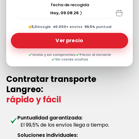
Fecha de recogida
Hoy, 09.08.26
★
5,0
Google
·
40.000+
envíos
·
99,5%
puntual
Ver precio
Gratis y sin compromiso
Precio al instante
Sin costes ocultos
Contratar transporte
Langreo:
rápido y fácil
Puntualidad garantizada:
El 99,5% de los envíos llega a tiempo.
Soluciones individuales: