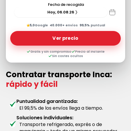
Fecha de recogida
Hoy, 06.08.26
★
5,0
Google
·
40.000+
envíos
·
99,5%
puntual
Ver precio
Gratis y sin compromiso
Precio al instante
Sin costes ocultos
Contratar transporte Inca:
rápido y fácil
Puntualidad garantizada:
El 99,5% de los envíos llega a tiempo.
Soluciones individuales:
Transporte refrigerado, exprés o de