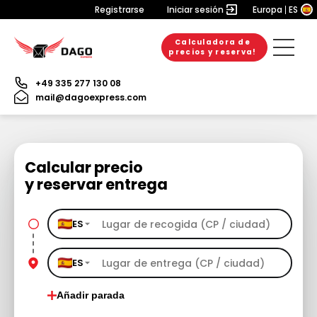
Registrarse
Iniciar sesión
Europa
ES
Calculadora de
precios y reserva!
+49 335 277 130 08
mail@dagoexpress.com
Calcular precio
y reservar entrega
ES
ES
Añadir parada