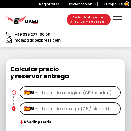
Registrarse
Iniciar sesión
Europa
ES
Calculadora de
precios y reserva!
+49 335 277 130 08
mail@dagoexpress.com
Calcular precio
y reservar entrega
ES
ES
Añadir parada