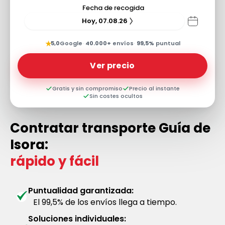
Fecha de recogida
Hoy, 07.08.26
★
5,0
Google
·
40.000+
envíos
·
99,5%
puntual
Ver precio
Gratis y sin compromiso
Precio al instante
Sin costes ocultos
Contratar transporte Guía de
Isora:
rápido y fácil
Puntualidad garantizada:
El 99,5% de los envíos llega a tiempo.
Soluciones individuales: