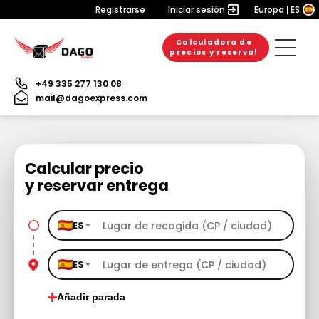
Registrarse
Iniciar sesión
Europa
ES
Calculadora de
precios y reserva!
+49 335 277 130 08
mail@dagoexpress.com
Calcular precio
y reservar entrega
ES
ES
Añadir parada