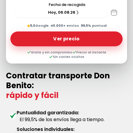
Fecha de recogida
Hoy, 06.08.26
★
5,0
Google
·
40.000+
envíos
·
99,5%
puntual
Ver precio
Gratis y sin compromiso
Precio al instante
Sin costes ocultos
Contratar transporte Don
Benito:
rápido y fácil
Puntualidad garantizada:
El 99,5% de los envíos llega a tiempo.
Soluciones individuales: