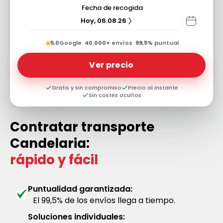
Fecha de recogida
Hoy, 06.08.26
★
5,0
Google
·
40.000+
envíos
·
99,5%
puntual
Ver precio
Gratis y sin compromiso
Precio al instante
Sin costes ocultos
Contratar transporte
Candelaria:
rápido y fácil
Puntualidad garantizada:
El 99,5% de los envíos llega a tiempo.
Soluciones individuales: