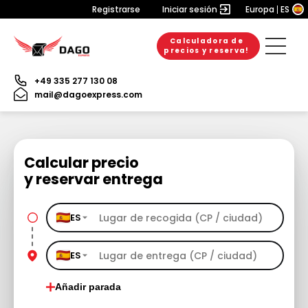
Registrarse
Iniciar sesión
Europa
ES
Calculadora de
precios y reserva!
+49 335 277 130 08
mail@dagoexpress.com
Calcular precio
y reservar entrega
ES
ES
Añadir parada