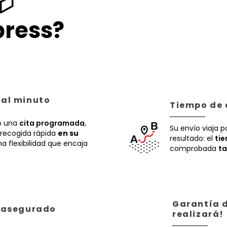
📦
ress?
 al minuto
Tiempo de 
 una
cita programada
,
Su envío viaja p
recogida rápida
en su
resultado: el
ti
a flexibilidad que encaja
comprobada
ta
Garantía d
á asegurado
realizará!