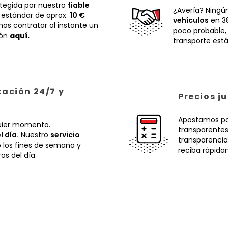
otegida por nuestro
fiable
¿Avería? Ningú
 estándar de aprox.
10 €
vehículos
en 38
os contratar al instante un
poco probable
ión
aquí.
transporte está
zación 24/7 y
Precios j
Apostamos p
uier momento.
transparentes.
l día.
Nuestro
servicio
transparencia
o los fines de semana y
reciba rápida
ras del día.