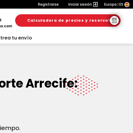
Registrarse
Iniciar sesión
Europa
ES
8
Calculadora de precios y reserva!
ss.com
trea tu envío
rte Arrecife:
 tiempo.