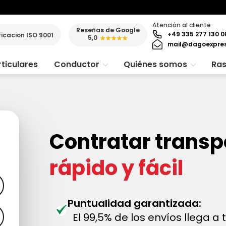
Atención al cliente
Reseñas de Google
+49 335 277 130 0
ficacion ISO 9001
5,0
★★★★★
mail@dagoexpre
ticulares
Conductor
Quiénes somos
Ras
Contratar transpo
rápido y fácil
Puntualidad garantizada:
El 99,5% de los envíos llega a