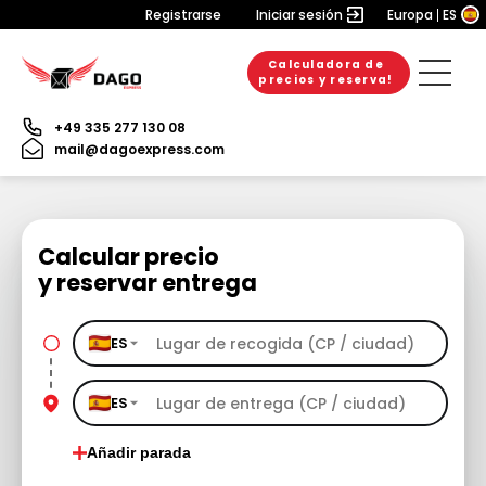
Registrarse
Iniciar sesión
Europa
ES
Calculadora de
precios y reserva!
+49 335 277 130 08
mail@dagoexpress.com
Calcular precio
y reservar entrega
ES
ES
Añadir parada