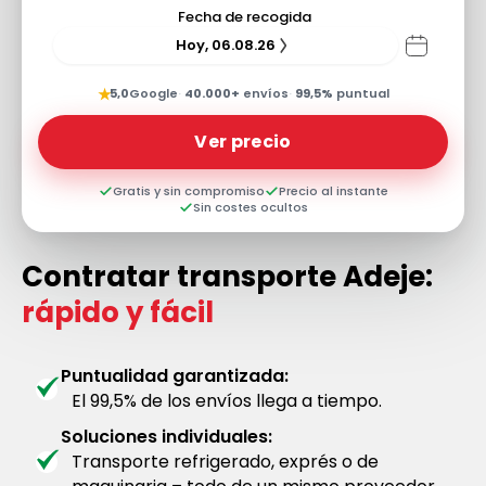
Fecha de recogida
Hoy, 06.08.26
★
5,0
Google
·
40.000+
envíos
·
99,5%
puntual
Ver precio
Gratis y sin compromiso
Precio al instante
Sin costes ocultos
Contratar transporte Adeje:
rápido y fácil
Puntualidad garantizada:
El 99,5% de los envíos llega a tiempo.
Soluciones individuales:
Transporte refrigerado, exprés o de