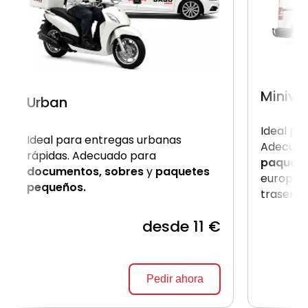
Miniva
Urban
Ideal pa
Ideal para entregas urbanas
Adecuad
rápidas. Adecuado para
paquet
documentos, sobres
y
paquetes
europale
pequeños.
trasera.
desde 11 €
Pedir ahora