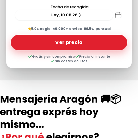
Fecha de recogida
Hoy, 10.08.26
★
5,0
Google
·
40.000+
envíos
·
99,5%
puntual
Ver precio
Gratis y sin compromiso
Precio al instante
Sin costes ocultos
Mensajería Aragón 🚚📦
entrega exprés hoy
mismo...
¿Por qué
elegirnos?