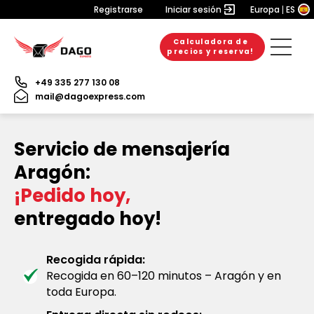
Registrarse
Iniciar sesión
Europa
ES
Calculadora de
precios y reserva!
+49 335 277 130 08
mail@dagoexpress.com
Servicio de mensajería
Aragón:
¡Pedido hoy,
entregado hoy!
Recogida rápida:
Recogida en 60–120 minutos – Aragón y en
toda Europa.