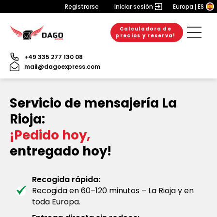
Registrarse
Iniciar sesión
Europa
ES
Calculadora de
precios y reserva!
+49 335 277 130 08
mail@dagoexpress.com
Servicio de mensajería La
Rioja:
¡Pedido hoy,
entregado hoy!
Recogida rápida:
Recogida en 60–120 minutos – La Rioja y en
toda Europa.