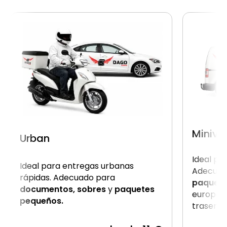
Miniva
Urban
Ideal pa
Ideal para entregas urbanas
Adecuad
rápidas. Adecuado para
paquet
documentos, sobres
y
paquetes
europale
pequeños.
trasera.