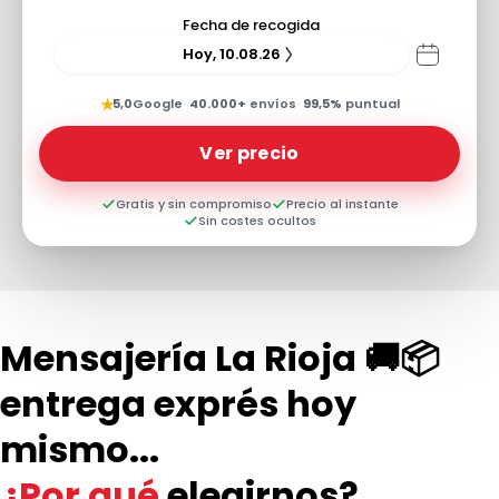
Fecha de recogida
Hoy, 10.08.26
★
5,0
Google
·
40.000+
envíos
·
99,5%
puntual
Ver precio
Gratis y sin compromiso
Precio al instante
Sin costes ocultos
Mensajería La Rioja 🚚📦
entrega exprés hoy
mismo...
¿Por qué
elegirnos?