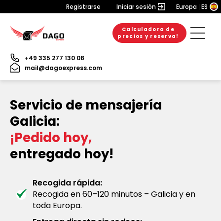
Registrarse
Iniciar sesión
Europa
ES
Calculadora de
precios y reserva!
+49 335 277 130 08
mail@dagoexpress.com
Servicio de mensajería
Galicia:
¡Pedido hoy,
entregado hoy!
Recogida rápida:
Recogida en 60–120 minutos – Galicia y en
toda Europa.