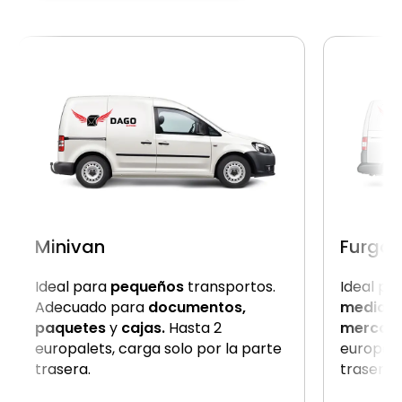
Minivan
Furgon
Ideal para
pequeños
transportos.
Ideal pa
Adecuado para
documentos,
medio
c
paquetes
y
cajas.
Hasta 2
mercanc
europalets, carga solo por la parte
europale
trasera.
trasera