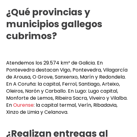
Albariño y rutas del Camino de Santiago. También
enlazamos Galicia con
Cantabria
,
País Vasco
o
Madrid
en transporte exprés.
¿Qué provincias y
municipios gallegos
cubrimos?
Atendemos los 29.574 km² de Galicia. En
Pontevedra destacan Vigo, Pontevedra, Vilagarcía
de Arousa, O Grove, Sanxenxo, Marín y Redondela.
En A Coruña: la capital, Ferrol, Santiago, Arteixo,
Oleiros, Narón y Carballo. En Lugo: Lugo capital,
Monforte de Lemos, Ribeira Sacra, Viveiro y Vilalba.
En
Ourense
: la capital termal, Verín, Ribadavia,