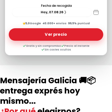
Fecha de recogida
Hoy, 07.08.26
★
5,0
Google
·
40.000+
envíos
·
99,5%
puntual
Ver precio
Gratis y sin compromiso
Precio al instante
Sin costes ocultos
Mensajería Galicia 🚚📦
entrega exprés hoy
mismo...
¿Por qué
elegirnos?