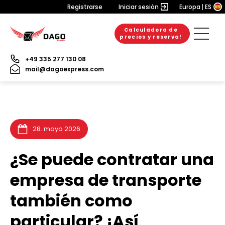
Registrarse
Iniciar sesión
Europa
ES
Calculadora de
20. julio 2026
6. julio 2026
3. julio 2026
precios y reserva!
+49 335 277 130 08
mail@dagoexpress.com
28. mayo 2026
¿Se puede contratar una
empresa de transporte
también como
particular? ¡Así