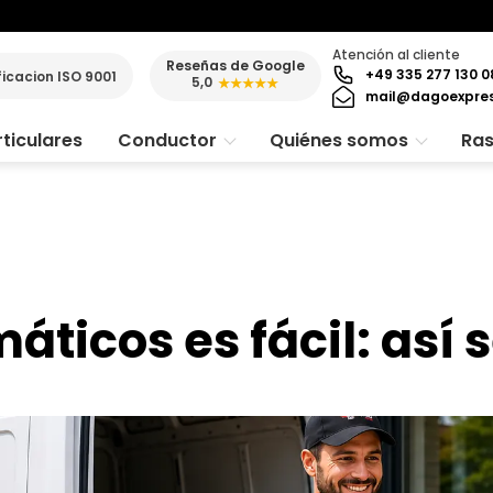
Atención al cliente
Reseñas de Google
+49 335 277 130 0
ficacion ISO 9001
5,0
★★★★★
mail@dagoexpre
ticulares
Conductor
Quiénes somos
Ras
áticos es fácil: así 