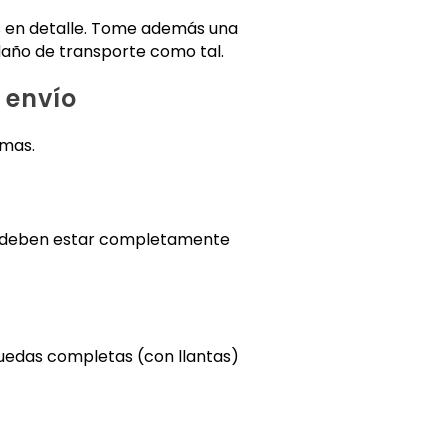
as en detalle. Tome además una
daño de transporte como tal.
 envío
emas.
os deben estar completamente
n ruedas completas (con llantas)