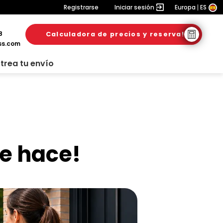
Registrarse
Iniciar sesión
Europa
ES
8
Calculadora de precios y reserva!
6. agosto 2026
20. julio 2026
6. julio 2026
ss.com
trea tu envío
se hace!