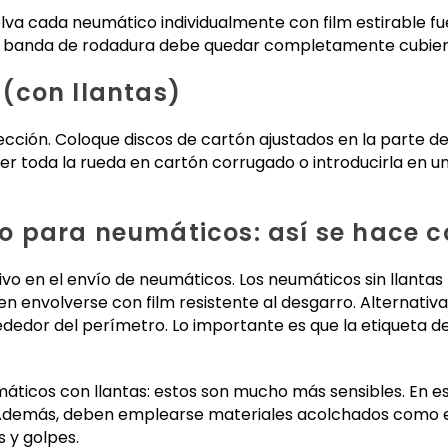
lva cada neumático individualmente con film estirable fue
a banda de rodadura debe quedar completamente cubier
(con llantas)
cción. Coloque discos de cartón ajustados en la parte del
ver toda la rueda en cartón corrugado o introducirla en 
 para neumáticos: así se hace 
sivo en el envío de neumáticos. Los neumáticos sin llant
en envolverse con film resistente al desgarro. Alternati
dedor del perímetro. Lo importante es que la etiqueta d
áticos con llantas: estos son mucho más sensibles. En es
 Además, deben emplearse materiales acolchados como e
s y golpes.