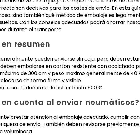
ruedas de verano o juegos completos de llantas de alumin
ecta son decisivas para los costes de envío. En esta guí
osa, sino también qué método de embalaje es legalmen
ueltos. Con los consejos adecuados podrá ahorrar hasta
os durante el transporte.
 en resumen
 generalmente pueden enviarse sin caja, pero deben estar
s deben embalarse en cartón resistente con acolchado p
 máximo de 300 cm y peso máximo generalmente de 40 k
olocarse de forma firme y visible.
en caso de daños suele cubrir hasta 500 €.
 en cuenta al enviar neumáticos?
ante prestar atención al embalaje adecuado, cumplir con
etiqueta de envío. También deben revisarse previamente l
a voluminosa.