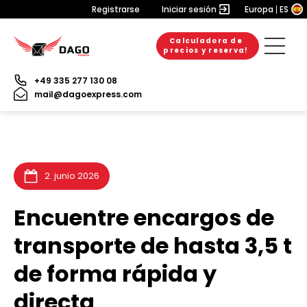
Registrarse
Iniciar sesión
Europa
ES
Calculadora de
20. julio 2026
6. julio 2026
3. julio 2026
precios y reserva!
+49 335 277 130 08
mail@dagoexpress.com
2. junio 2026
Encuentre encargos de
transporte de hasta 3,5 t
de forma rápida y
directa