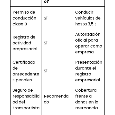
o?
Permiso de
Conducir
conducción
Sí
vehículos de
clase B
hasta 3,5 t
Autorización
Registro de
oficial para
actividad
Sí
operar como
empresarial
empresa
Certificado
Presentación
de
durante el
Sí
antecedente
registro
s penales
empresarial
Seguro de
Cobertura
responsabilid
Recomenda
frente a
ad del
do
daños en la
transportista
mercancía