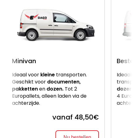
Minivan
Beste
Ideaal voor
kleine
transporten.
Ideaal v
Geschikt voor
documenten,
transpor
pakketten
en
dozen.
Tot 2
dozen
e
Europallets, alleen laden via de
4 Europal
achterzijde.
achterzi
vanaf 48,50€
Nu bestellen