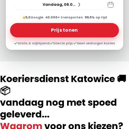
Vandaag, 06.08.26
★
5,0
Google
·
40.000+
transporten
·
99,5%
op tijd
Prijs tonen
Gratis & vrijblijvend
Directe prijs
Geen verborgen kosten
Koeriersdienst Katowice 🚚
📦
vandaag nog met spoed
geleverd...
Waarom
voor ons kiezen?