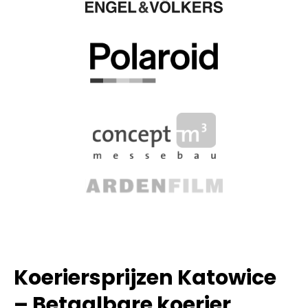
Koeriersprijzen Katowice
– Betaalbare koerier