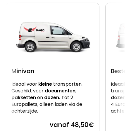
Minivan
Beste
Ideaal voor
kleine
transporten.
Ideaal v
Geschikt voor
documenten,
transpor
pakketten
en
dozen.
Tot 2
dozen
e
Europallets, alleen laden via de
4 Europal
achterzijde.
achterzi
vanaf 48,50€