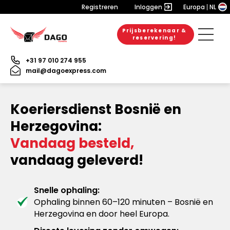
Registreren
Inloggen
Europa
NL
Prijsberekenaar &
reservering!
+31 97 010 274 955
mail@dagoexpress.com
Koeriersdienst Bosnië en
Herzegovina:
Vandaag besteld,
vandaag geleverd!
Snelle ophaling:
Ophaling binnen 60–120 minuten – Bosnië en
Herzegovina en door heel Europa.