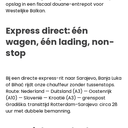
overslag dagen kan kosten — garandeert onze
koerier Bosnië en Herzegovina een voorspelbare
transittijd zonder tussenstops. Voor zendingen die
niet direct doorgaan, regelen onze douane-experts
opslag in een fiscaal douane-entrepot voor
Westelijke Balkan.
Express direct: één
wagen, één lading, non-
stop
Bij een directe express-rit naar Sarajevo, Banja Luka
of Bihać rijdt onze chauffeur zonder tussenstops.
Route: Nederland — Duitsland (A3) — Oostenrijk
(A10) — Slovenië — Kroatië (A3) — grenspost