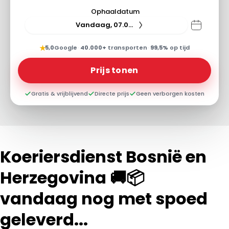
Ophaaldatum
Vandaag, 07.08.26
★
5,0
Google
·
40.000+
transporten
·
99,5%
op tijd
Prijs tonen
Gratis & vrijblijvend
Directe prijs
Geen verborgen kosten
Koeriersdienst Bosnië en
Herzegovina 🚚📦
vandaag nog met spoed
geleverd...