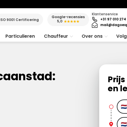
Klantenservice
Google-recensies
+31 97 010 274
ISO 9001 Certificering
5,0
★★★★★
mail@dagoexp
Particulieren
Chauffeur
Over ons
Volg
icaanstad:
Prij
en l