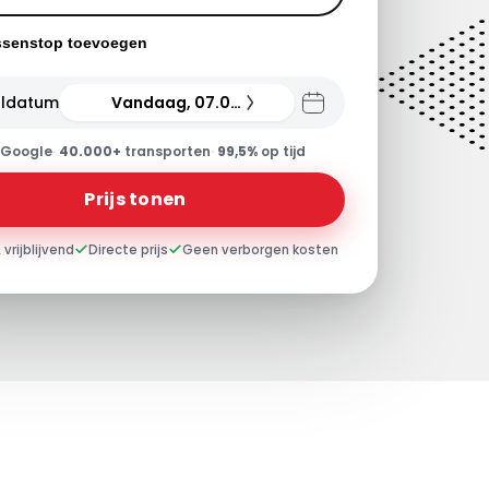
ssenstop toevoegen
ldatum
Vandaag, 07.08.26
Google
·
40.000+
transporten
·
99,5%
op tijd
Prijs tonen
 vrijblijvend
Directe prijs
Geen verborgen kosten