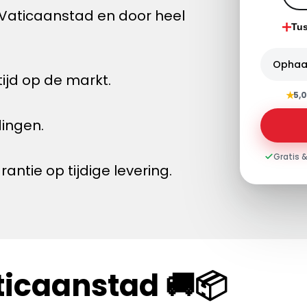
Vaticaanstad en door heel
Tu
Ophaa
ijd op de markt.
★
5,0
dingen.
Gratis &
tie op tijdige levering.
ticaanstad 🚚📦