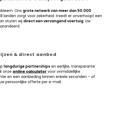
obleem. Ons
grote netwerk van meer dan 50.000
38 landen zorgt voor zekerheid: treedt er onverhoopt een
an sturen wij
direct een vervangend voertuig
. Uw
garandeerd.
prijzen & direct aanbod
op
langdurige partnerships
en eerlijke, transparante
ik onze
online calculator
voor onmiddellijke
antie en een aanbieding binnen enkele seconden – of
w persoonlijke offerte per e-mail.