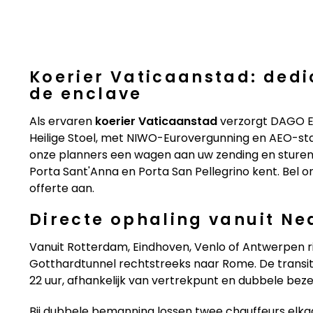
Koerier Vaticaanstad: ded
de enclave
Als ervaren
koerier Vaticaanstad
verzorgt DAGO Ex
Heilige Stoel, met NIWO-Eurovergunning en AEO-stat
onze planners een wagen aan uw zending en sturen
Porta Sant'Anna en Porta San Pellegrino kent. Bel o
offerte aan.
Directe ophaling vanuit Ne
Vanuit Rotterdam, Eindhoven, Venlo of Antwerpen ri
Gotthardtunnel rechtstreeks naar Rome. De transitt
22 uur, afhankelijk van vertrekpunt en dubbele beze
Bij dubbele bemanning lossen twee chauffeurs elkaa