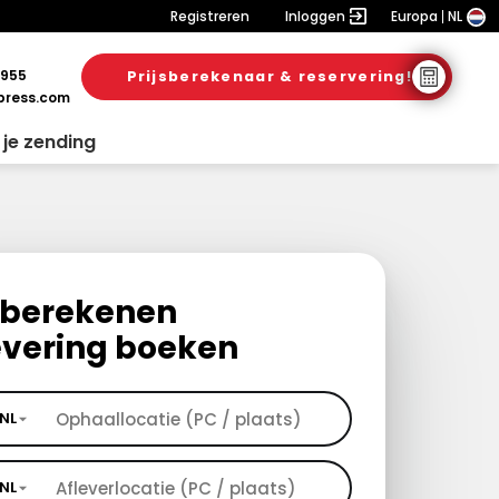
Registreren
Inloggen
Europa
NL
 955
Prijsberekenaar & reservering!
ress.com
 je zending
s berekenen
evering boeken
NL
NL