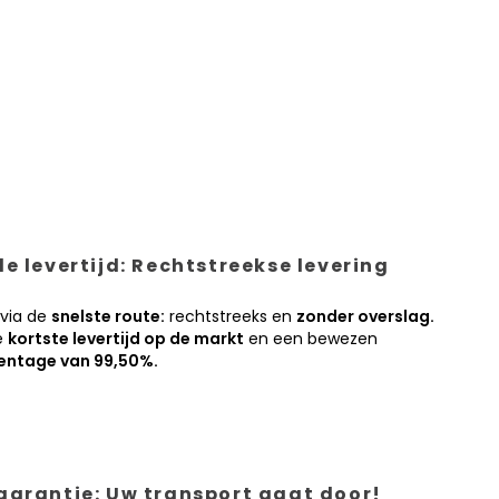
e levertijd: Rechtstreekse levering
 via de
snelste route:
rechtstreeks en
zonder overslag.
e
kortste levertijd op de markt
en een bewezen
entage van 99,50%.
garantie: Uw transport gaat door!