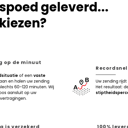
poed geleverd...
kiezen?
ng op de minuut
Recordsnell
situatie
of een
vaste
 aan en halen uw zending
Uw zending rijdt
lechts 60–120 minuten. Wij
Het resultaat: d
oos aansluit op uw
stiptheidsperc
vertragingen.
g is verzekerd
100% lever