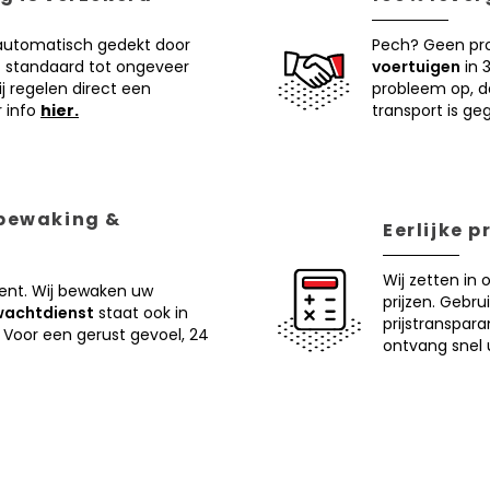
 automatisch gedekt door
Pech? Geen pr
 standaard tot ongeveer
voertuigen
in 
j regelen direct een
probleem op, d
r info
hier.
transport is ge
 bewaking &
Eerlijke 
Wij zetten in 
ent. Wij bewaken uw
prijzen. Gebru
wachtdienst
staat ook in
prijstranspar
 Voor een gerust gevoel, 24
ontvang snel u