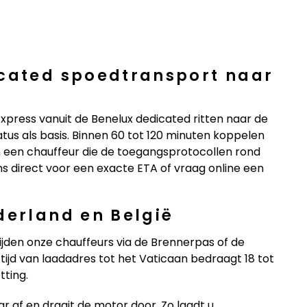
icated spoedtransport naar
press vanuit de Benelux dedicated ritten naar de
us als basis. Binnen 60 tot 120 minuten koppelen
 een chauffeur die de toegangsprotocollen rond
ns direct voor een exacte ETA of vraag online een
derland en België
jden onze chauffeurs via de Brennerpas of de
ijd van laadadres tot het Vaticaan bedraagt 18 tot
tting.
r af en draait de motor door. Zo laadt u