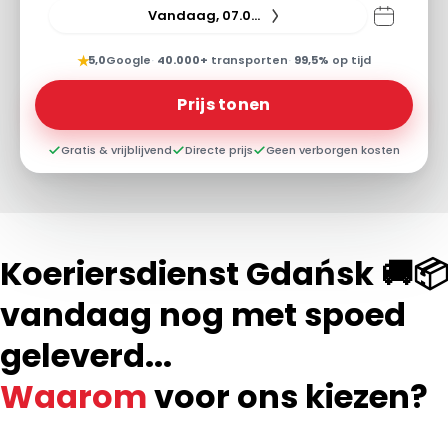
Vandaag, 07.08.26
★
5,0
Google
·
40.000+
transporten
·
99,5%
op tijd
Prijs tonen
Gratis & vrijblijvend
Directe prijs
Geen verborgen kosten
Koeriersdienst Gdańsk 🚚📦
vandaag nog met spoed
geleverd...
Waarom
voor ons kiezen?