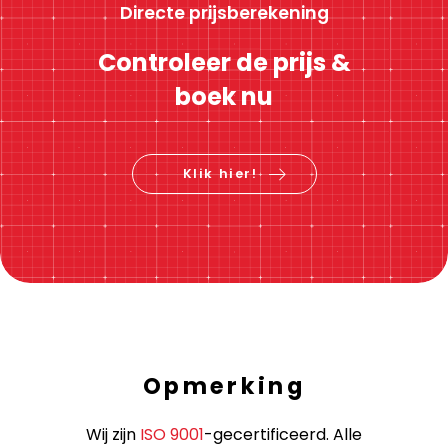
Directe prijsberekening
Controleer de prijs &
boek nu
Klik hier!
Opmerking
Wij zijn
ISO 9001
-gecertificeerd. Alle