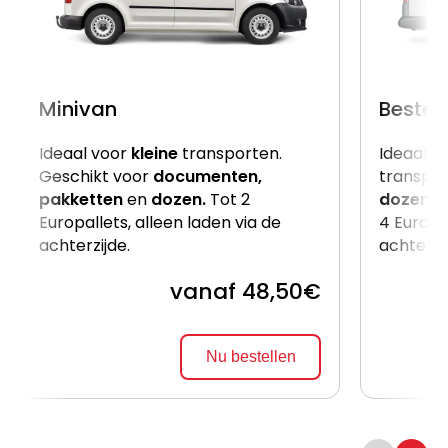
Minivan
Beste
Ideaal voor
kleine
transporten.
Ideaal v
Geschikt voor
documenten,
transpor
pakketten
en
dozen.
Tot 2
dozen
e
Europallets, alleen laden via de
4 Europal
achterzijde.
achterzi
vanaf 48,50€
Nu bestellen