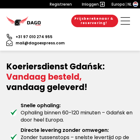
Registreren
Inloggen
Europa
NL
Prijsberekenaar &
reservering!
+31 97 010 274 955
mail@dagoexpress.com
Koeriersdienst Gdańsk:
Vandaag besteld,
vandaag geleverd!
Snelle ophaling:
Ophaling binnen 60–120 minuten – Gdańsk en
door heel Europa.
Directe levering zonder omwegen:
Zonder tussenstops – snelste levertijd op de