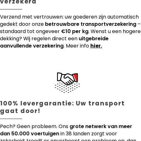
verzekerd
Verzend met vertrouwen: uw goederen zijn automatisch
gedekt door onze
betrouwbare transportverzekering
–
standaard tot ongeveer
€10 per kg
. Wenst u een hogere
dekking? Wij regelen direct een
uitgebreide
aanvullende verzekering
. Meer info
hier.
100% levergarantie: Uw transport
gaat door!
Pech? Geen probleem. Ons
grote netwerk van meer
dan 50.000 voertuigen
in 38 landen zorgt voor
zekerheid: treedt er onverhoopt een probleem op, dan