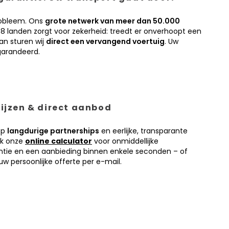
obleem. Ons
grote netwerk van meer dan 50.000
38 landen zorgt voor zekerheid: treedt er onverhoopt een
an sturen wij
direct een vervangend voertuig
. Uw
garandeerd.
prijzen & direct aanbod
op
langdurige partnerships
en eerlijke, transparante
ik onze
online calculator
voor onmiddellijke
antie en een aanbieding binnen enkele seconden – of
w persoonlijke offerte per e-mail.