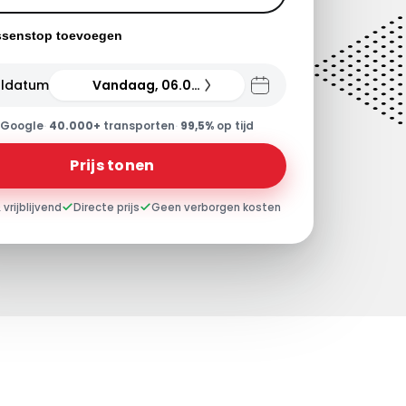
ssenstop toevoegen
ldatum
Vandaag, 06.08.26
Google
·
40.000+
transporten
·
99,5%
op tijd
Prijs tonen
 vrijblijvend
Directe prijs
Geen verborgen kosten