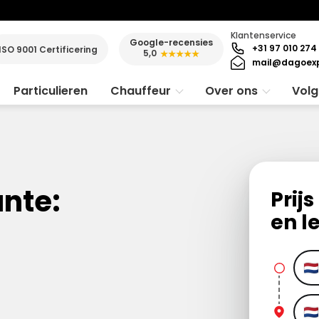
Klantenservice
Google-recensies
+31 97 010 274
ISO 9001 Certificering
5,0
★★★★★
mail@dagoexp
Particulieren
Chauffeur
Over ons
Volg
ante:
Prij
en l