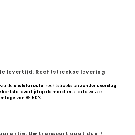
e levertijd: Rechtstreekse levering
 via de
snelste route:
rechtstreeks en
zonder overslag.
e
kortste levertijd op de markt
en een bewezen
entage van 99,50%.
garantie: Uw transport gaat door!