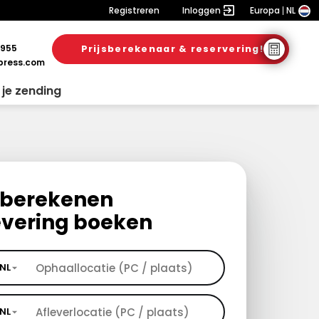
Registreren
Inloggen
Europa
NL
 955
Prijsberekenaar & reservering!
ress.com
 je zending
s berekenen
evering boeken
NL
NL