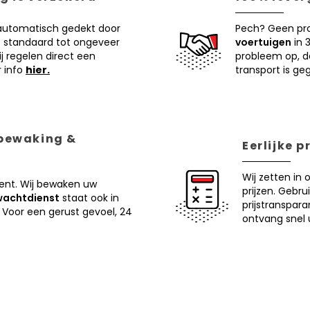
 automatisch gedekt door
Pech? Geen pr
 standaard tot ongeveer
voertuigen
in 
j regelen direct een
probleem op, d
r info
hier.
transport is ge
 bewaking &
Eerlijke 
Wij zetten in 
ent. Wij bewaken uw
prijzen. Gebru
wachtdienst
staat ook in
prijstranspar
 Voor een gerust gevoel, 24
ontvang snel u