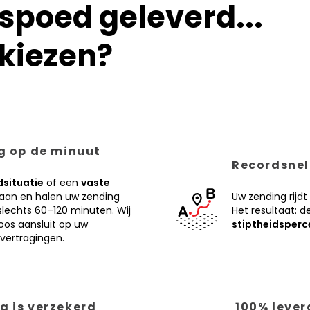
poed geleverd...
kiezen?
ng op de minuut
Recordsnell
situatie
of een
vaste
 aan en halen uw zending
Uw zending rijdt
lechts 60–120 minuten. Wij
Het resultaat: d
oos aansluit op uw
stiptheidsperc
vertragingen.
g is verzekerd
100% lever