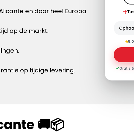
licante en door heel Europa.
Tu
Ophaa
ijd op de markt.
★
5,0
dingen.
Gratis &
tie op tijdige levering.
cante 🚚📦