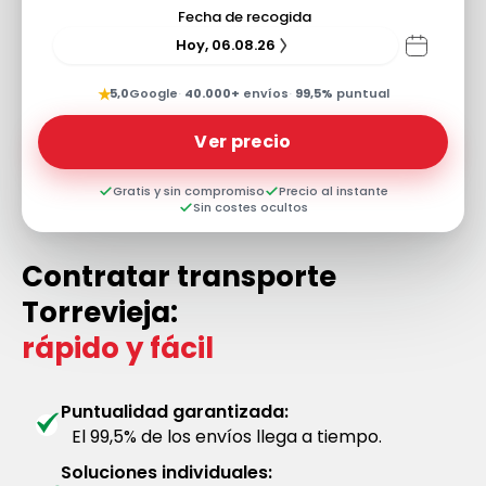
Fecha de recogida
Hoy, 06.08.26
★
5,0
Google
·
40.000+
envíos
·
99,5%
puntual
Ver precio
Gratis y sin compromiso
Precio al instante
Sin costes ocultos
Contratar transporte
Torrevieja:
rápido y fácil
Puntualidad garantizada:
El 99,5% de los envíos llega a tiempo.
Soluciones individuales: