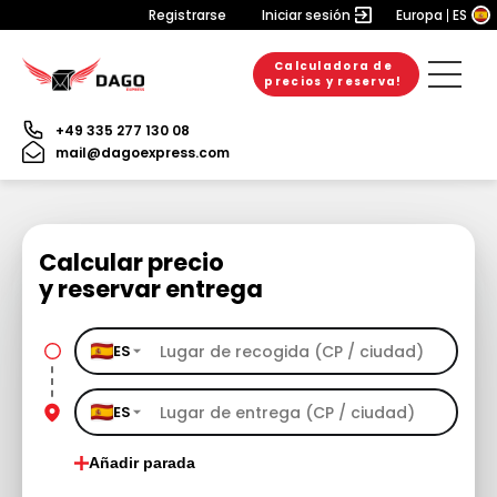
Registrarse
Iniciar sesión
Europa
ES
Calculadora de
precios y reserva!
+49 335 277 130 08
mail@dagoexpress.com
Calcular precio
y reservar entrega
ES
ES
Añadir parada